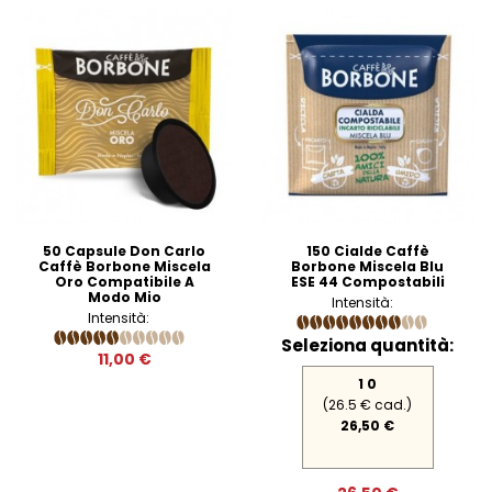
50 Capsule Don Carlo
150 Cialde Caffè
Caffè Borbone Miscela
Borbone Miscela Blu
Oro Compatibile A
ESE 44 Compostabili
Modo Mio
Intensità:
Intensità:
Seleziona quantità:
11,00 €
1 0
(26.5 € cad.)
26,50 €