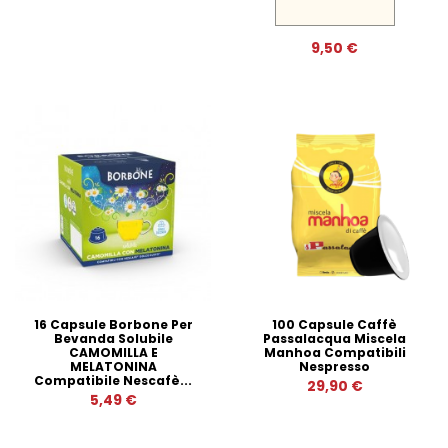
9,50 €
16 Capsule Borbone Per
100 Capsule Caffè
Bevanda Solubile
Passalacqua Miscela
CAMOMILLA E
Manhoa Compatibili
MELATONINA
Nespresso
Compatibile Nescafè...
29,90 €
5,49 €