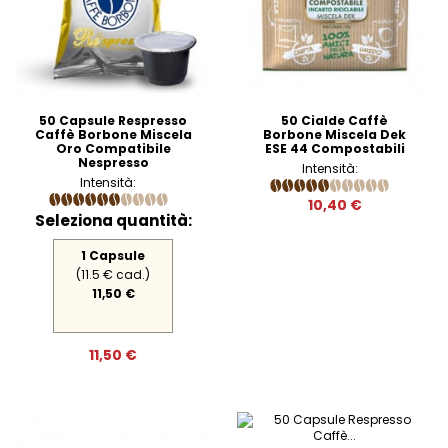
50 Capsule Respresso
50 Cialde Caffè
Caffè Borbone Miscela
Borbone Miscela Dek
Oro Compatibile
ESE 44 Compostabili
Nespresso
Intensità:
Intensità:
10,40 €
Seleziona quantità:
1 Capsule
(11.5 € cad.)
11,50 €
11,50 €