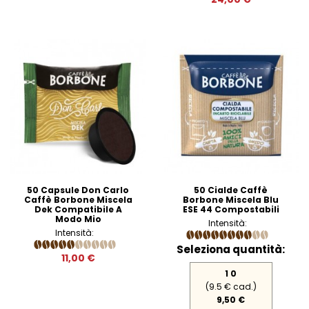
50 Capsule Don Carlo
50 Cialde Caffè
Caffè Borbone Miscela
Borbone Miscela Blu
Dek Compatibile A
ESE 44 Compostabili
Modo Mio
Intensità:
Intensità:
Seleziona quantità:
11,00 €
1 0
(9.5 € cad.)
9,50 €