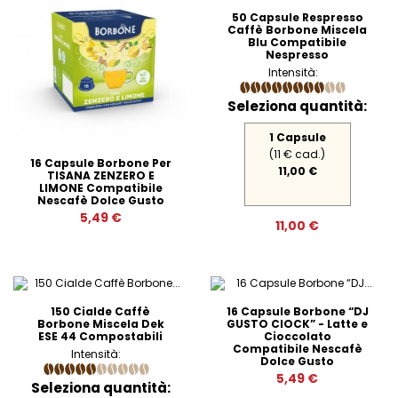
50 Capsule Respresso
Caffè Borbone Miscela
Blu Compatibile
Nespresso
Intensità:
Seleziona quantità:
1 Capsule
(11 € cad.)
16 Capsule Borbone Per
11,00 €
TISANA ZENZERO E
LIMONE Compatibile
Nescafè Dolce Gusto
5,49 €
11,00 €
150 Cialde Caffè
16 Capsule Borbone “DJ
Borbone Miscela Dek
GUSTO CIOCK” - Latte e
ESE 44 Compostabili
Cioccolato
Compatibile Nescafè
Intensità:
Dolce Gusto
5,49 €
Seleziona quantità: