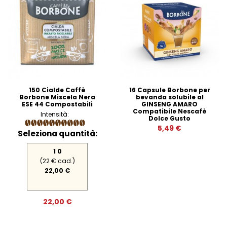
150 Cialde Caffè
16 Capsule Borbone per
Borbone Miscela Nera
bevanda solubile al
ESE 44 Compostabili
GINSENG AMARO
Compatibile Nescafè
Intensità:
Dolce Gusto
5,49 €
Seleziona quantità:
1 0
(22 € cad.)
22,00 €
22,00 €