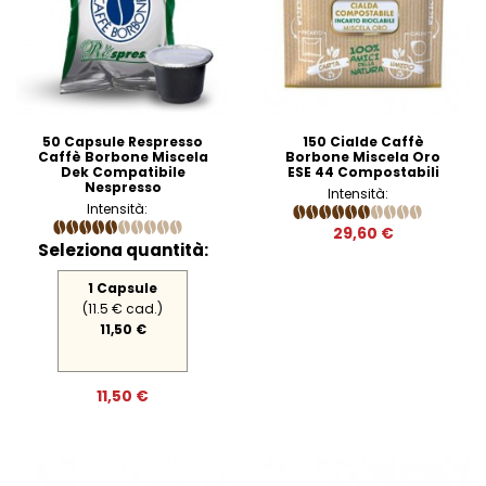
50 Capsule Respresso
150 Cialde Caffè
Caffè Borbone Miscela
Borbone Miscela Oro
Dek Compatibile
ESE 44 Compostabili
Nespresso
Intensità:
Intensità:
29,60 €
Seleziona quantità:
1 Capsule
(11.5 € cad.)
11,50 €
11,50 €