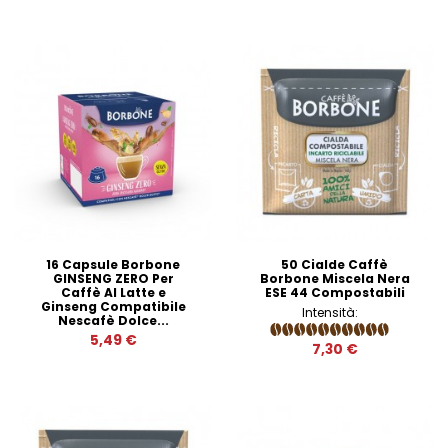
16 Capsule Borbone
50 Cialde Caffè
GINSENG ZERO Per
Borbone Miscela Nera
Caffè Al Latte e
ESE 44 Compostabili
Ginseng Compatibile
Intensità:
Nescafè Dolce...
5,49 €
7,30 €