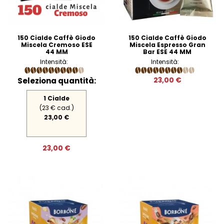
150 Cialde Caffè Giodo
150 Cialde Caffè Giodo
Miscela Cremoso ESE
Miscela Espresso Gran
44 MM
Bar ESE 44 MM
Intensità:
Intensità:
Seleziona quantità:
23,00 €
1 Cialde
(23 € cad.)
23,00 €
23,00 €