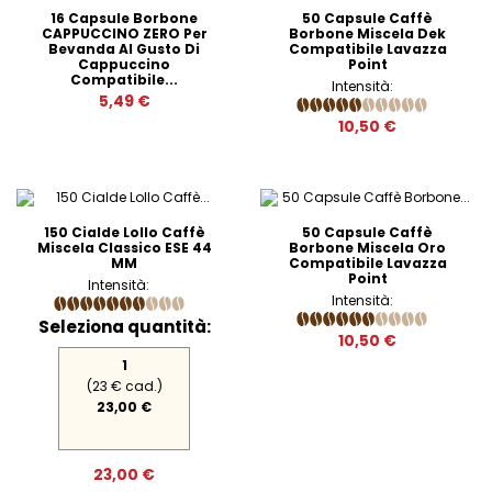
16 Capsule Borbone
50 Capsule Caffè
CAPPUCCINO ZERO Per
Borbone Miscela Dek
Bevanda Al Gusto Di
Compatibile Lavazza
Cappuccino
Point
Compatibile...
Intensità:
5,49 €
10,50 €
150 Cialde Lollo Caffè
50 Capsule Caffè
Miscela Classico ESE 44
Borbone Miscela Oro
MM
Compatibile Lavazza
Point
Intensità:
Intensità:
Seleziona quantità:
10,50 €
1
(23 € cad.)
23,00 €
23,00 €