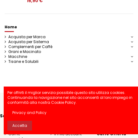
16,90 €
Home
Acquista per Marca
Acquista per Sistema
Complementi per Caffè
Grani e Macinato
Macchine
Tisane e Solubili
Per offrirti il miglior servizio possibile questo sito utilizza cookies.
Continuando la navigazione nel sito acconsenti al loro impiego in
conformità alla nostra Cookie Policy.
Privacy and Policy
Seguici
Informazioni
Account
Contatti
Accetta
Come
Il mio account
Caffè Offerta