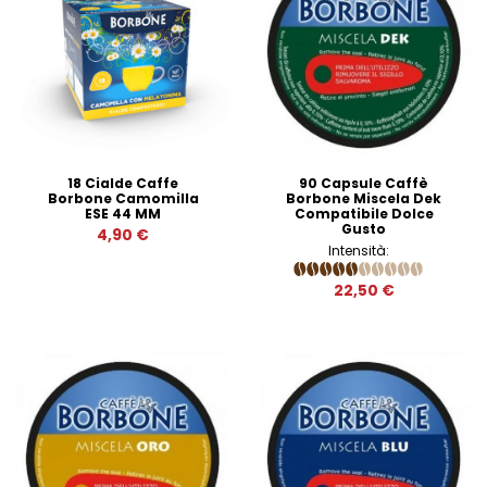
18 Cialde Caffe
90 Capsule Caffè
Borbone Camomilla
Borbone Miscela Dek
ESE 44 MM
Compatibile Dolce
Gusto
4,90 €
Intensità:
22,50 €