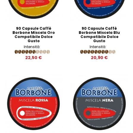
90 Capsule Caffè
90 Capsule Caffè
Borbone Miscela Oro
Borbone Miscela Blu
Compatibile Dolce
Compatibile Dolce
Gusto
Gusto
Intensità:
Intensità:
22,50 €
20,90 €