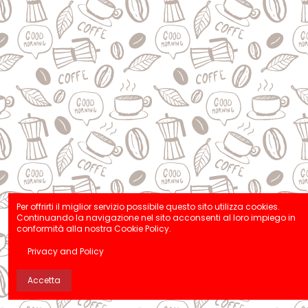
Per offrirti il miglior servizio possibile questo sito utilizza cookies.
Continuando la navigazione nel sito acconsenti al loro impiego in
conformità alla nostra Cookie Policy.
Privacy and Policy
Accetta