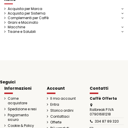
Acquista per Marca
Acquista per Sistema
Complementi per Caffè
Grani e Macinato
Macchine
Tisane e Solubili
Seguici
Informazioni
Account
Contatti
Come
Il mio account
Caffè Offerta
acquistare
Entra
Spedizione e resi
Italbreak P.IVA
Storico ordini
07901681218
Pagamento
Contattaci
sicuro
334 87 89 320
Offerte
Cookie & Policy