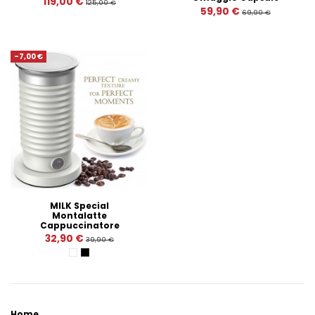
119,00 €
125,00 €
59,90 €
69,90 €
-7,00 €
MILK Special
Montalatte
Cappuccinatore
32,90 €
39,90 €
Bianco
Nero
Home