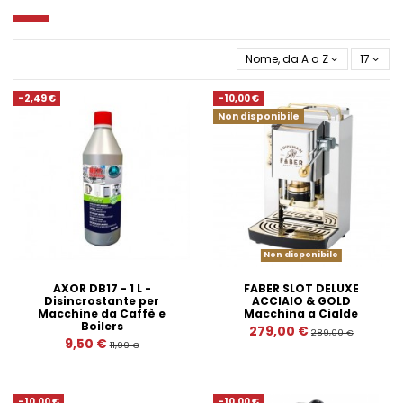
Nome, da A a Z
17
-2,49 €
-10,00 €
Non disponibile
Non disponibile
AXOR DB17 - 1 L -
FABER SLOT DELUXE
Disincrostante per
ACCIAIO & GOLD
Macchine da Caffè e
Macchina a Cialde
Boilers
279,00 €
289,00 €
9,50 €
11,99 €
-10,00 €
-10,00 €