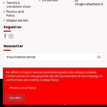
Più venduti
Termini e
info@caffeofferta.it
condizioni d'uso
Privacy and
Policy
Mappa del sito
Seguici su
Newsletter
Per offrirti il miglior servizio possibile questo sito utilizza cookies.
Continuando la navigazione nel sito acconsenti al loro impiego in
conformità alla nostra Cookie Policy.
Privacy and Policy
Tutti i marchi registrati su questo sito appartengono ai legittimi
proprietari, sono stati gestiti un puro scopo esplicativo e un beneficio
Accetta
del possessore, nonchè l'utente finale, senza alcun fine di lucro o di
controllo dei diritti di Copyright applicati.